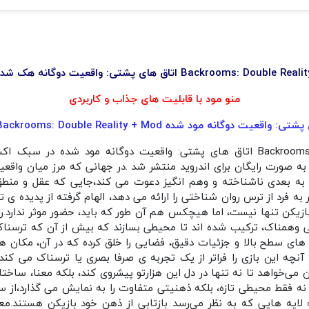
منو مود با قابلیت های جذاب و کاربردی
ت دوگانه مود شده Backrooms: Double Reality + Mod برای اندروید
بازی Backrooms: Double Reality + Mod اتاق های پشتی: واقعیت دوگانه مود ش
 منو مود به صورت رایگان برای اندروید منتشر شد .در جهانی که مرز میان وا
را به بعدی ناشناخته و وهم‌ انگیز دعوت می‌ کند،جایی‌ که عقل و 
به‌ فرد از ترس روان‌ شناختی را ارائه می‌ دهد، الهام‌ گرفته از پدیده‌ ی
ن بازی، بازیکن تنها نیست، اما هیچکس هم آن‌ طور که باید، حضور موثر ندارد
وهمناک، ترکیب شده اند تا محیطی بسازند که بیش از آن‌ که ترسناک ب
‌ های سطح بالا و جزئیات دقیق، فضایی را خلق کرده که در آن، مکان‌ ها
نچه این بازی را فراتر از یک تجربه‌ ی صرفا بصری یا ترسناک می‌ کند، 
می‌خواهد تا نه‌ تنها در دل این هزارتو پیشروی کند، بلکه معنا، ساختار 
نه فقط محیطی تازه، بلکه ذهنیتی متفاوت را به نمایش می‌ گذارد،از 
یه‌ هایی که به نظر می‌رسد بازتابی از ذهن خود بازیکن هستند.مع