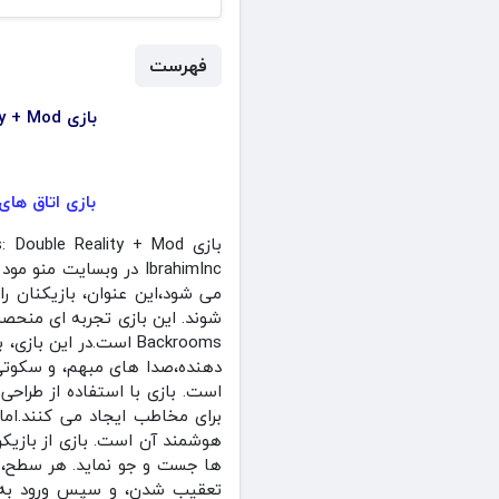
فهرست
بازی Backrooms: Double Reality + Mod اتاق های پشتی: واقعیت دوگانه هک شده برای اندروید
بازی اتاق های پشتی: واقعی
IbrahimInc‏ در وبسایت
می‌ شود،این عنوان، بازیکنان 
شوند‌. این بازی تجربه‌ ای منحصر 
Backrooms است‌.در ای
دهنده،صدا های مبهم، و سکوتی 
است. بازی با استفاده از طراحی
برای مخاطب ایجاد می کنند.اما آ
هوشمند آن است. بازی از بازیکن 
ها جست‌ و جو نماید. هر سطح، 
تعقیب شدن، و سپس ورود به لا