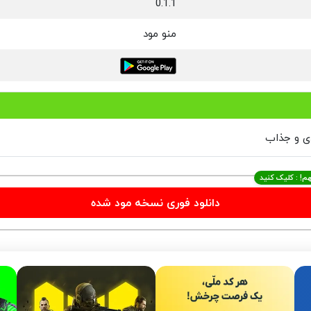
0.1.1
منو مود
دی و جذاب
م! : کلیک کنید
دانلود فوری نسخه مود شده