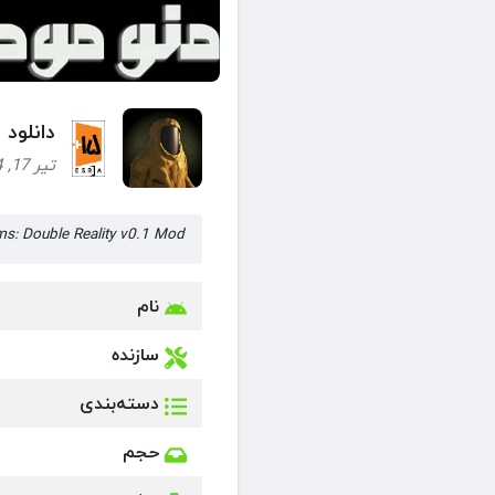
دانلود بازی oms: Double Reality + Mod
تیر 17, 1404 (1 سال قبل)
Backrooms: Double Reality v0.1 Mod اتاق های پشتی: واقعیت دوگ
نام
سازنده
دسته‌بندی
حجم