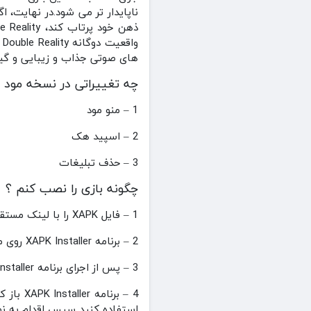
ناپایدار تر می‌ شود.در نهایت، ا
های صوتی جذاب و زیبایی و گیم 
چه تغییراتی در نسخه مود 
1 – منو مود
2 – اسپید هک
3 – حذف تبلیغات
چگونه بازی را نصب کنم ؟
1 – فایل XAPK را با لینک مستقیم دانلود کنید .
2 – برنامه XAPK Installer روی موبایل خودتان دانلود و نصب کنید . (
3 – پس از اجرای برنامه XAPK Installer تمامی مجوزها را به این برنامه بدهید و گوشی خودتان را خاموش و روشن کنید .
استفاده کنید سپس اقدام به نص