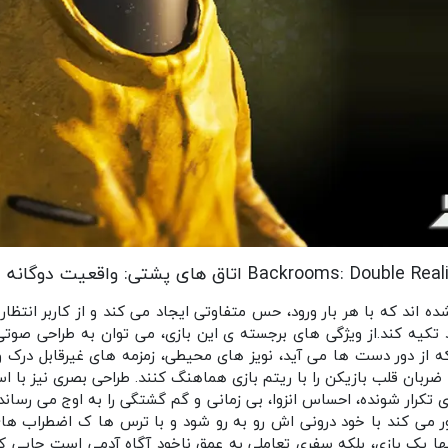
Backrooms: اتاق های پشتی: واقعیت دوگانه 0.1 هک شده
‌ اند که با هر بار ورود، حس متفاوتی ایجاد می‌ کند و از کاربر انتظار 
کیه کند.از ویژگی‌ های برجسته‌ ی این بازی، می‌ توان به طراحی صوتی
 که از دور دست‌ ها می‌ آید، نویز های محیطی، زمزمه‌ های غیرقابل‌ در
ضربان قلب بازیکن را با ریتم بازی هماهنگ کنند. طراحی بصری نیز با است
تکرار شونده، احساس انزوا، بی‌ زمانی و گم‌ گشتگی را به اوج می‌ رساند.
می‌ کند با خود درونی‌ اش رو به رو شود و با ترس‌ ها ک اضطراب‌ ها
تنها یک بازی، بلکه سفری تعاملی به عمق ناخود آگاه آدمی است جایی‌ 