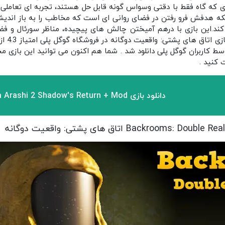
ای که گاه فقط با دقتی وسواس‌ گونه قابل حل‌ هستند، تجربه‌ ای تعاملی و
که هدفش فرو رفتن در فضای روانی‌ ای است که مخاطب را به باز اندیش
ند.این بازی با درهم‌ آمیختن چالش‌ های پیچیده، مناظر سورئال و فضاس
 از 10 هزار بار توسط کاربران گوگل پلی دانلود شد . شما هم اکنون می توانید این ب
 کنید .
دانلود بازی Ninja Arashi 2 Shadow's Return + Mod مود شده برای اندروید
Backrooms اتاق های پشتی: واقعیت دوگانه 0.1 مود شده