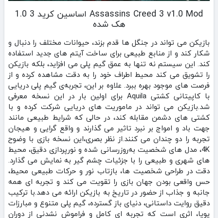
Assassins Creed 3 v1.0 Mod اساسین کرید 3 1.0
هک شده
بازیکن می‌ تواند در جنگل‌ ها قدم بزند، حیوانات مختلف را دنبال و
شکار کند و از منابع طبیعی برای ساخت آیتم‌ های جدید استفاده
کند. این سیستم نه تنها به عمق گیم‌ پلی می‌ افزاید، بلکه بازیکن
را تشویق می‌ کند محیط اطراف خود را به دقت مشاهده کرده و از
فرصت‌ های موجود بهره ببرد. علاوه بر این، تجربه‌ی گیم‌ پلی دریایی
با کاپیتانی کشتی Aquila برای اولین بار در این نسخه معرفی
شد.بازیکن می‌ تواند در ماموریت‌ های دریایی شرکت کرده و با
کشتی‌ های دشمن مقابله کند، در حالی که شرایط طبیعی مانند
جهت باد و امواج بر نبرد تاثیر می‌ گذارند و واقع‌ گرایی و هیجان
تجربه را دو چندان می‌ کنند.از نظر بصری،این نسخه بازی با وضوح
4K، مدل‌ های شخصیت به‌روزرسانی‌ شده و نورپردازی دقیق، محیط‌
های شهری و طبیعی را با جزئیات چشم‌ گیر به نمایش می‌ گذارد.
دقت در طراحی شخصیت‌ ها، بازتاب نور و حرکات طبیعی محیط،
حس واقعی بودن جهان بازی را تقویت می‌ کند و تجربه‌ ای همه‌
جانبه و جذاب از حضور در تاریخ به بازیکن ارائه می‌ دهد.با ترکیب
دقیق روایت داستانی، دنیای باز گسترده، گیم‌ پلی متنوع و مبارزات
پویا، اثری است که تجربه‌ ای کامل و فراموش‌ نشدنی از دوران