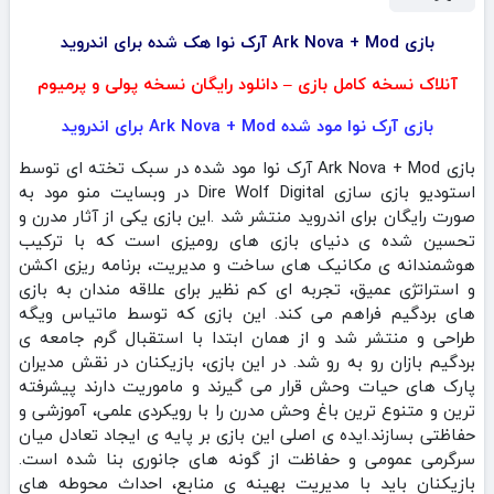
بازی Ark Nova + Mod آرک نوا هک شده برای اندروید
آنلاک نسخه کامل بازی – دانلود رایگان نسخه پولی و پرمیوم
بازی آرک نوا مود شده Ark Nova + Mod برای اندروید
بازی Ark Nova + Mod آرک نوا مود شده در سبک تخته ای توسط
استودیو بازی سازی Dire Wolf Digital در وبسایت منو مود به
صورت رایگان برای اندروید منتشر شد .این بازی یکی از آثار مدرن و
تحسین‌ شده‌ ی دنیای بازی‌ های رومیزی است که با ترکیب
هوشمندانه‌ ی مکانیک‌ های ساخت و مدیریت، برنامه‌ ریزی اکشن
و استراتژی عمیق، تجربه‌ ای کم‌ نظیر برای علاقه‌ مندان به بازی‌
های بردگیم فراهم می‌ کند. این بازی که توسط ماتیاس ویگه
طراحی و منتشر شد و از همان ابتدا با استقبال گرم جامعه‌ ی
بردگیم‌ بازان رو به‌ رو شد. در این بازی، بازیکنان در نقش مدیران
پارک‌ های حیات وحش قرار می‌ گیرند و ماموریت دارند پیشرفته‌
ترین و متنوع‌ ترین باغ‌ وحش مدرن را با رویکردی علمی، آموزشی و
حفاظتی بسازند.ایده‌ ی اصلی این بازی بر پایه‌ ی ایجاد تعادل میان
سرگرمی عمومی و حفاظت از گونه‌ های جانوری بنا شده است.
بازیکنان باید با مدیریت بهینه‌ ی منابع، احداث محوطه‌ های