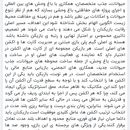
حیوانات، جذب متخصصان، همکاری با باغ‌ وحش‌ های بین‌ المللی
و اجرای پروژه‌ های حفاظتی، باغ‌ وحشی بسازند که هم از نظر تنوع
حیوانات و امکانات بی‌ نظیر باشد و هم در زمینه‌ ی حفاظت محیط‌
زیست الگویی الهام بخش شناخته شود.این اهداف، مسیر اصلی
رقابت بازیکنان را شکل می‌ دهند و باعث می‌ شوند هر تصمیم،
تاثیری محسوس بر امتیاز نهایی و رتبه‌ ی بازیکن داشته باشد.
هسته‌ ی اصلی گیم‌ پلی بازی مبتنی بر مدیریت کارت‌ ها و اکشن‌
های اصلی است. هر بازیکن مجموعه‌ ای از کارت‌ های اکشن در
اختیار دارد که نماینده‌ ی فعالیت‌ های اصلی او در ساخت و
مدیریت باغ‌ وحش، از جمله ساخت محوطه‌ های حیوانات، جذب
حیوانات جدید، همکاری‌ های انجمنی، بازیابی منابع مالی یا
استخدام متخصصان است. در هر نوبت، بازیکن باید یکی از این
اکشن‌ ها را انتخاب کند و با توجه به سطح قدرت آن اکشن آن را
اجرا کند.این مکانیک به ظاهر ساده، عمق استراتژیک بزرگی ایجاد
می‌ کند، چرا که هر اکشن پس از اجرا به ابتدای ردیف باز می‌ گردد
و قدرتش به حداقل می‌ رسد، در حالی که سایر اکشن‌ ها قدرتمند
تر می‌ شوند. بنابراین، زمان‌ بندی درست و برنامه‌ ریزی بلند مدت در
انتخاب ترتیب اکشن‌ ها، عامل کلیدی موفقیت است.بازیکنان باید
دائما میان نیاز های فوری، منابع محدود و اهداف بلند مدت تعادل
برقرار کنند.یکی از ویژگی‌ های برجسته‌ ی این بازی، وجود صد ها