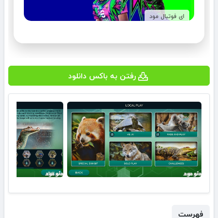
ای فوتبال مود
رفتن به باکس دانلود
فهرست