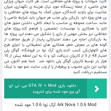
کارت حیوانات و پروژه‌ های حفاظتی است. هر کارت حیوان ویژگی‌
های خاصی، از جمله زیستگاه مورد نیاز، هزینه‌ ی نگهداری، میزان
جذابیت برای بازدید کنندگان، میزان کمک به پروژه‌ های حفاظتی یا
بن‌ های ویژه دارد. بازیکن برای جذب هر حیوان باید شرایط خاصی را
مانند ،ساخت محوطه‌ ی مناسب با ابعاد کافی، داشتن مجوز های
لازم یا همکاری با موسسات تخصصی را فراهم کند.پروژه‌ های
حفاظتی نیز بخش مهمی از بازی را تشکیل می‌ دهند.این پروژه‌ ها
به بازیکنان اجازه می‌ دهند امتیازاتی پایدار از طریق حفاظت از
گونه‌ های در معرض خطر، همکاری‌ های تحقیقاتی یا اجرای طرح‌
های اکولوژیکی کسب کنند.بازی آرک نوا در فروشگاه گوگل پلی
امتیاز 4.8 از 5 از کاربران دریافت کرد و تا به این لحظه بیش از 10
هزار بار توسط کاربران گوگل پلی دانلود شد . شما هم اکنون می
توانید این بازی محبوب و پرطرفدار را از وب سایت منو مود با لینک
مستقیم دریافت کنید .
دانلود بازی GTA IV + Mod جی تی ای
آی وی مود شده برای اندروید
Ark Nova 1.0.6 Mod آرک نوا 1.0.6 مود شده