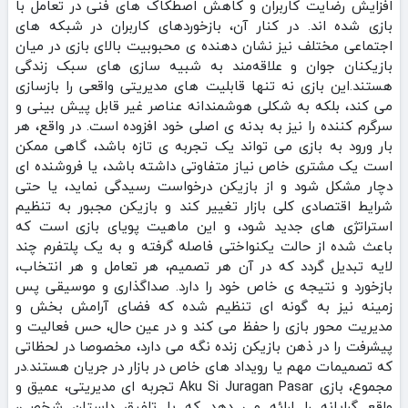
افزایش رضایت کاربران و کاهش اصطکاک‌ های فنی در تعامل با
بازی شده‌ اند. در کنار آن، بازخوردهای کاربران در شبکه‌ های
اجتماعی مختلف نیز نشان‌ دهنده‌ ی محبوبیت بالای بازی در میان
بازیکنان جوان و علاقه‌مند به شبیه‌ سازی‌ های سبک زندگی
هستند.این بازی نه‌ تنها قابلیت‌ های مدیریتی واقعی را بازسازی
می‌ کند، بلکه به‌ شکلی هوشمندانه عناصر غیر قابل‌ پیش‌ بینی و
سرگرم‌ کننده را نیز به بدنه‌ ی اصلی خود افزوده است. در واقع، هر
بار ورود به بازی می‌ تواند یک تجربه‌ ی تازه باشد، گاهی ممکن
است یک مشتری خاص نیاز متفاوتی داشته باشد، یا فروشنده‌ ای
دچار مشکل شود و از بازیکن درخواست رسیدگی نماید، یا حتی
شرایط اقتصادی کلی بازار تغییر کند و بازیکن مجبور به تنظیم
استراتژی‌ های جدید شود، و این ماهیت پویای بازی است که
باعث شده از حالت یکنواختی فاصله گرفته و به یک پلتفرم چند
لایه تبدیل گردد که در آن هر تصمیم، هر تعامل و هر انتخاب،
بازخورد و نتیجه‌ ی خاص خود را دارد. صداگذاری و موسیقی پس‌
زمینه نیز به‌ گونه‌ ای تنظیم شده که فضای آرامش‌ بخش و
مدیریت‌ محور بازی را حفظ می‌ کند و در عین حال، حس فعالیت و
پیشرفت را در ذهن بازیکن زنده نگه می‌ دارد، مخصوصا در لحظاتی
که تصمیمات مهم یا رویداد های خاص در بازار در جریان هستند.در
مجموع، بازی Aku Si Juragan Pasar تجربه‌ ای مدیریتی، عمیق و
واقع‌ گرایانه را ارائه می‌ دهد که با تلفیق داستان شخصی،