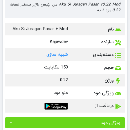
Aku Si Juragan Pasar v0.22 Mod من رئیس بازار هستم نسخه
0.22 مود شده
نام
Aku Si Juragan Pasar + Mod
سازنده
Kajewdev
دسته‌بندی
شبیه سازی
حجم
150 مگابایت
ورژن
0.22
ویژگی مود
منو مود
دریافت از
ویژگی مود