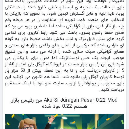
تاثیرگذار خواهند بود. این تنوع در امکانات مدیریتی باعث شده
بازی از حالت یک تجربه‌ ی ایستا و خطی خارج شده و به شکلی
پویا، لایه‌ لایه و قابل گسترش تبدیل شود، به‌ نحوی که بازیکن با
انتخاب‌ های متعدد خود، تجربه‌ ای متفاوت را در هر مرحله رقم
بزند. از نظر فنی، بازی از گرافیکی ساده اما دلنشین بهره می‌ برد که
ضمن حفظ وضوح بصری، باعث می‌ شود رابط کاربری برای تمامی
گروه‌ های سنی قابل درک و لذت‌ بخش باشد، محیط بازی به‌ گونه‌
ای طراحی شده که ترکیبی از المان‌ های واقعی بازار های سنتی و
فضای گرافیکی سبک‌ سازی‌ شده را ارائه می‌ دهد و این تلفیق
موجب ایجاد یک حس نوستالژیک اما مدرن برای بازیکنان می‌
شود.بازی من رئیس بازار هستم در فروشگاه گوگل پلی امتیاز 4.0 از
5 از کاربران دریافت کرد و تا به این لحظه بیش از 50 هزار بار
توسط کاربران گوگل پلی دانلود شد . شما هم اکنون می توانید این
بازی محبوب و پرطرفدار را از وب سایت منو مود با لینک مستقیم
دریافت کنید .
Aku Si Juragan Pasar 0.22 Mod من رئیس بازار
هستم 0.22 مود شده