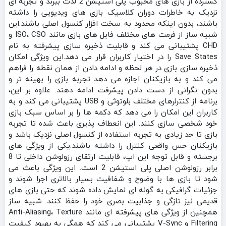
گسترده از بازی‌ های محبوب پلی‌ استیشن 2 لذت ببرند و تجربه‌ ای
نزدیک به خاطرات دوران کلاسیک بازی‌ های ویدیویی را داشته
باشند، بدون اینکه محدود به سخت‌ افزار کنسول اصلی باشند.این
شبیه‌ ساز از فرمت‌ های مختلف فایل‌ های بازی مانند ISO، CSO و
CHD پشتیبانی می‌ کند و قابلیت ذخیره‌ سازی پیشرفته به نام
Save States را در اختیار کاربران قرار می‌ دهد.این ویژگی امکان
ذخیره‌ سازی بازی در هر لحظه و ادامه دادن از همان نقطه را فراهم
می‌ کند و به بازیکنان اجازه می‌ دهد تجربه بازی را بهینه‌ تر و
بدون نگرانی از دست دادن پیشرفت ادامه دهند. علاوه بر این،
برنامه از کنترلرهای مختلف بلوتوثی و USB پشتیبانی می‌ کند و به
کاربران این امکان را می‌ دهد که دکمه‌ ها را بر اساس سبک بازی
خود شخصی‌ سازی کنند. این انعطاف‌ پذیری باعث شده تا تجربه
بازی تا حد زیادی به تجربه استفاده از کنسول اصلی نزدیک باشد و
بازیکنان حس واقعی کنترل را داشته باشند.یکی از ویژگی‌ های
برجسته و قابل توجه این اپ، قابلیت ارتقای رزولوشن داخلی تا 8
برابر رزولوشن اصلی پلی‌ استیشن 2 است. این ویژگی باعث می‌
شود تا بازی‌ ها با وضوح و شفافیت بسیار بالاتری اجرا شوند و
جزئیات گرافیکی به گونه‌ ای نمایش داده شوند که حتی بازی‌ های
قدیمی نیز تازگی و جذابیت بصری خود را حفظ کنند. شبیه‌ ساز
همچنین از ویژگی‌ های پیشرفته‌ ای مانند Anti-Aliasing، Texture
Filtering و V-Sync پشتیبانی می‌ کند که همگی به بهبود کیفیت