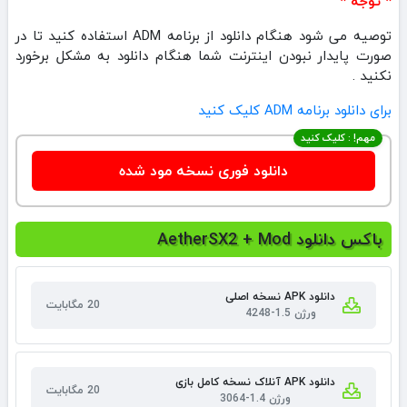
* توجه *
توصیه می شود هنگام دانلود از برنامه ADM استفاده کنید تا در
صورت پایدار نبودن اینترنت شما هنگام دانلود به مشکل برخورد
نکنید .
برای دانلود برنامه ADM کلیک کنید
مهم! : کلیک کنید
دانلود فوری نسخه مود شده
باکس دانلود AetherSX2 + Mod
دانلود APK نسخه اصلی
20 مگابایت
ورژن 1.5-4248
دانلود APK آنلاک نسخه کامل بازی
20 مگابایت
ورژن 1.4-3064